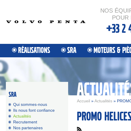
NOS ÉQUI
POUR 
+33 2 
RÉALISATIONS
SRA
MOTEURS & PIÈ
ACTUALITÉ
SRA
Accueil
»
Actualités
» PROMO
Qui sommes-nous
Ils nous font confiance
PROMO HELICE
Actualités
Recrutement
Nos partenaires