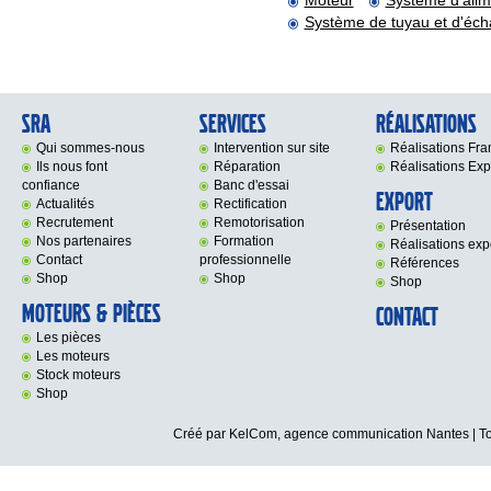
Moteur
Système d'alim
Système de tuyau et d'éc
SRA
Services
Réalisations
Qui sommes-nous
Intervention sur site
Réalisations Fr
Ils nous font
Réparation
Réalisations Exp
confiance
Banc d'essai
Export
Actualités
Rectification
Recrutement
Remotorisation
Présentation
Nos partenaires
Formation
Réalisations exp
Contact
professionnelle
Références
Shop
Shop
Shop
Moteurs & Pièces
Contact
Les pièces
Les moteurs
Stock moteurs
Shop
Créé par KelCom,
agence communication Nantes
| T