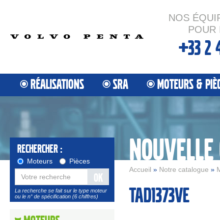
NOS ÉQUI
POUR 
+33 2 
RÉALISATIONS
SRA
MOTEURS & PIÈ
NOUVELLE
Rechercher :
Moteurs
Pièces
Accueil
»
Notre catalogue
»
M
OK
tad1373ve
La recherche se fait sur le type moteur
ou le n° de spécification (6 chiffres)