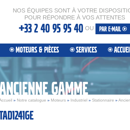
NOS ÉQUIPES SONT À VOTRE DISPOSITI
POUR RÉPONDRE À VOS ATTENTES
+33 2 40 95 95 40
OU
PAR E-MAIL
MOTEURS & PIÈCES
SERVICES
ACCUEI
ANCIENNE GAMME
Accueil
»
Notre catalogue
»
Moteurs
»
Industriel
»
Stationnaire
»
Anci
tad1241ge