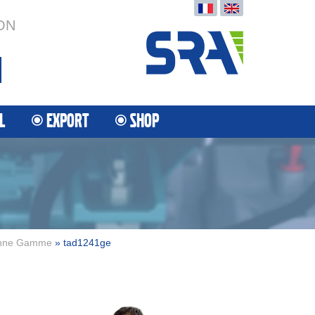
ON
L
EXPORT
SHOP
enne Gamme
» tad1241ge