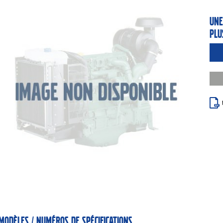
Une
plu
Modèles / numéros de spécifications