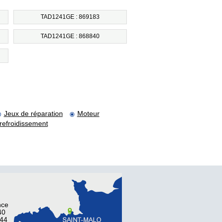
TAD1241GE : 869183
TAD1241GE : 868840
Jeux de réparation
Moteur
refroidissement
nce
40
 44