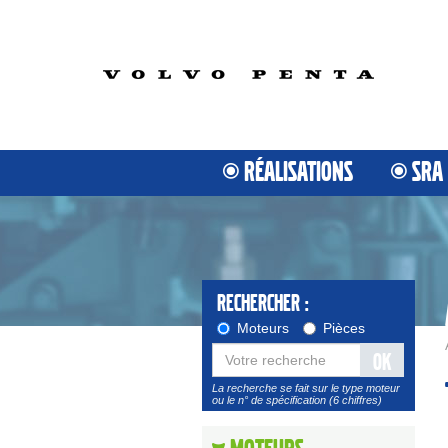
RÉALISATIONS
SRA
Rechercher :
Moteurs
Pièces
OK
La recherche se fait sur le type moteur
ou le n° de spécification (6 chiffres)