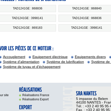
TAD1241GE : 868836
TAD1241GE : 868840
TAD1241GE : 3998141
TAD1241GE : 868836
TAD1241GE : 869183
TAD1241GE : 3998141
Voir les pièces de ce moteur :
Accouplement
Equipement électrique
Equipements divers
Système d'alimentation
Système de lubrification
Système de 
Système de tuyau et d'échappement
Réalisations
SRA NANTES
ur site
Réalisations France
5 impasse du Belem
Réalisations Export
44100 NANTES - Fra
Export
Tél. : +33 2 40 95 95 
Fax. : +33 2 40 95 95