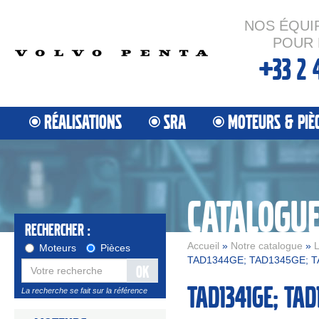
NOS ÉQUI
POUR 
+33 2 
RÉALISATIONS
SRA
MOTEURS & PIÈ
CATALOGU
Rechercher :
Accueil
»
Notre catalogue
»
L
Moteurs
Pièces
TAD1344GE; TAD1345GE; T
OK
TAD1341GE; TAD
La recherche se fait sur la référence