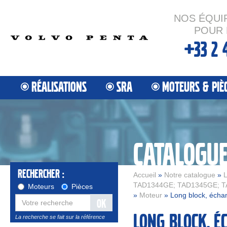
NOS ÉQUI
POUR 
+33 2 
RÉALISATIONS
SRA
MOTEURS & PIÈ
CATALOGU
Rechercher :
Accueil
»
Notre catalogue
»
L
TAD1344GE; TAD1345GE; T
Moteurs
Pièces
»
Moteur
» Long block, écha
OK
Long block, é
La recherche se fait sur la référence