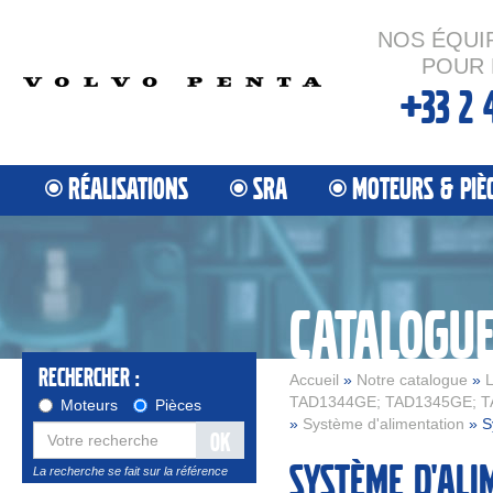
NOS ÉQUI
POUR 
+33 2 
RÉALISATIONS
SRA
MOTEURS & PIÈ
CATALOGU
Rechercher :
Accueil
»
Notre catalogue
»
L
TAD1344GE; TAD1345GE; T
Moteurs
Pièces
»
Système d'alimentation
» S
OK
Système d'ali
La recherche se fait sur la référence