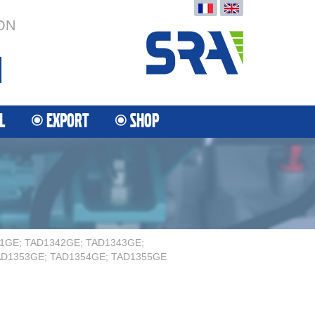
ON
L
EXPORT
SHOP
1GE; TAD1342GE; TAD1343GE;
AD1353GE; TAD1354GE; TAD1355GE