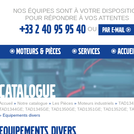
NOS ÉQUIPES SONT À VOTRE DISPOSITI
POUR RÉPONDRE À VOS ATTENTES
+33 2 40 95 95 40
OU
PAR E-MAIL
MOTEURS & PIÈCES
SERVICES
ACCUEI
CATALOGUE
Accueil
»
Notre catalogue
»
Les Pièces
»
Moteurs industriels
»
TAD134
TAD1344GE; TAD1345GE; TAD1350GE; TAD1351GE; TAD1352GE; T
» Equipements divers
Equipements divers