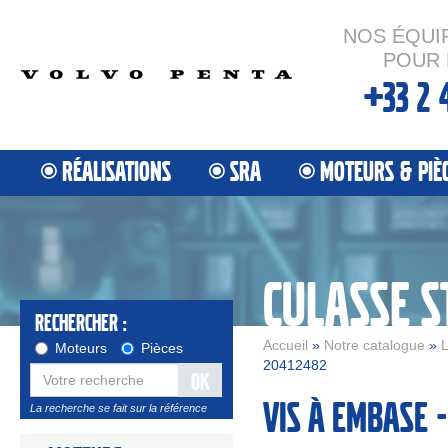
NOS ÉQUI
POUR 
+33 2 
RÉALISATIONS
SRA
MOTEURS & PIÈ
CULASSE 
Rechercher :
Accueil
»
Notre catalogue
»
L
Moteurs
Pièces
20412482
OK
Vis à embase -
La recherche se fait sur la référence