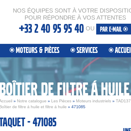
NOS ÉQUIPES SONT À VOTRE DISPOSITI
POUR RÉPONDRE À VOS ATTENTES
+33 2 40 95 95 40
OU
PAR E-MAIL
MOTEURS & PIÈCES
SERVICES
ACCUEI
Accueil
»
Notre catalogue
»
Les Pièces
»
Moteurs industriels
»
TAD137
Boîtier de filtre á huile et filtre á huile
» 471085
Taquet - 471085
Une