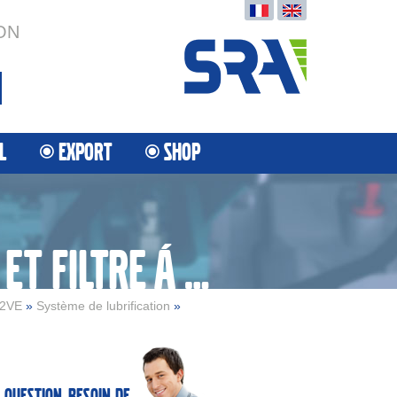
ON
L
EXPORT
SHOP
BOÎTIER DE FILTRE Á HUILE ET FILTRE Á HUILE
2VE
»
Système de lubrification
»
 question, besoin de