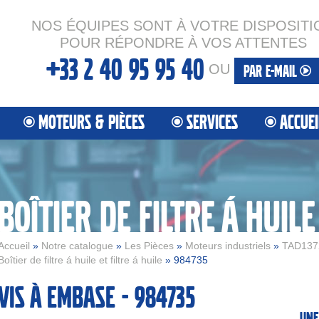
NOS ÉQUIPES SONT À VOTRE DISPOSITI
POUR RÉPONDRE À VOS ATTENTES
+33 2 40 95 95 40
OU
PAR E-MAIL
MOTEURS & PIÈCES
SERVICES
ACCUEI
Accueil
»
Notre catalogue
»
Les Pièces
»
Moteurs industriels
»
TAD137
Boîtier de filtre á huile et filtre á huile
» 984735
Vis à embase - 984735
Une