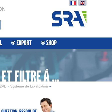
ON
L
EXPORT
SHOP
BOÎTIER DE FILTRE Á HUILE ET FILTRE Á HUILE
2VE
»
Système de lubrification
»
 question, besoin de