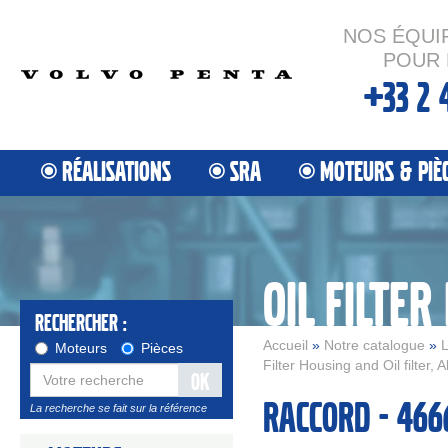
NOS ÉQUI
POUR 
+33 2 
RÉALISATIONS
SRA
MOTEURS & PIÈ
Rechercher :
Accueil
»
Notre catalogue
»
L
Moteurs
Pièces
Filter Housing and Oil filter,
OK
Raccord - 466
La recherche se fait sur la référence