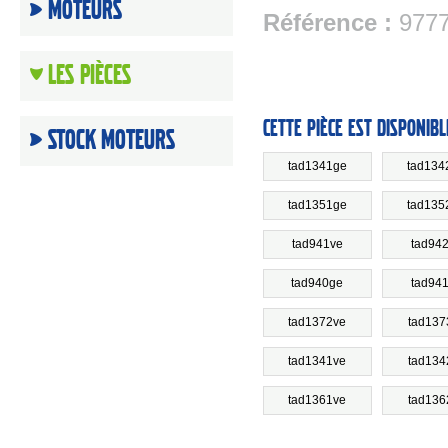
Moteurs
Référence :
977
Les Pièces
Cette pièce est disponibl
Stock moteurs
tad1341ge
tad134
tad1351ge
tad135
tad941ve
tad94
tad940ge
tad94
tad1372ve
tad137
tad1341ve
tad134
tad1361ve
tad136