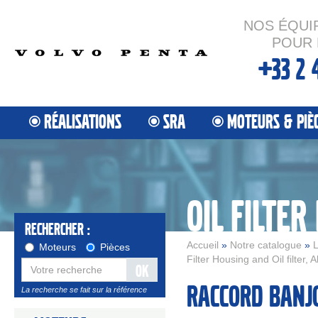
NOS ÉQUI
POUR 
+33 2 
RÉALISATIONS
SRA
MOTEURS & PIÈ
Rechercher :
Accueil
»
Notre catalogue
»
L
Moteurs
Pièces
Filter Housing and Oil filter,
OK
Raccord banjo
La recherche se fait sur la référence