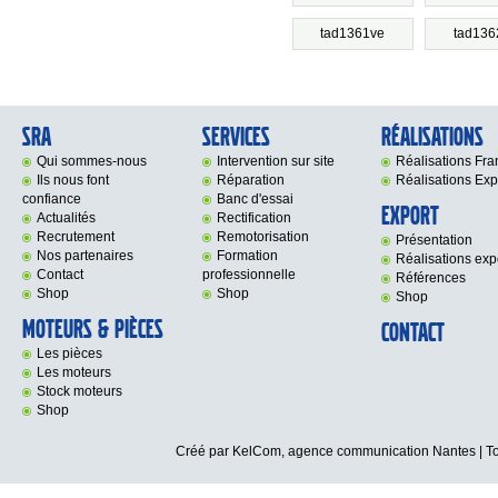
tad1361ve
tad136
SRA
Services
Réalisations
Qui sommes-nous
Intervention sur site
Réalisations Fr
Ils nous font
Réparation
Réalisations Exp
confiance
Banc d'essai
Export
Actualités
Rectification
Recrutement
Remotorisation
Présentation
Nos partenaires
Formation
Réalisations exp
Contact
professionnelle
Références
Shop
Shop
Shop
Moteurs & Pièces
Contact
Les pièces
Les moteurs
Stock moteurs
Shop
Créé par KelCom,
agence communication Nantes
| T