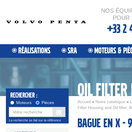
NOS ÉQUI
POUR 
+33 2 
RÉALISATIONS
SRA
MOTEURS & PIÈ
Rechercher :
Accueil
»
Notre catalogue
»
L
Moteurs
Pièces
Filter Housing and Oil filter,
OK
Bague en x - 
La recherche se fait sur la référence