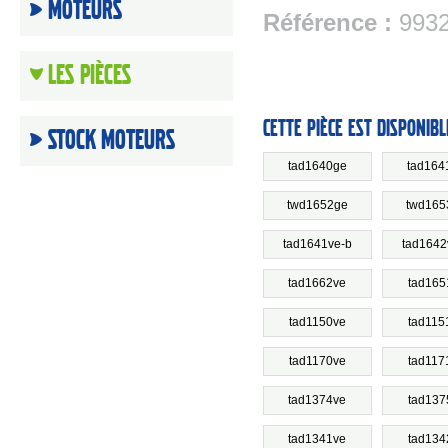
Moteurs
Référence :
993
Les Pièces
Cette pièce est disponibl
Stock moteurs
tad1640ge
tad164
twd1652ge
twd165
tad1641ve-b
tad1642
tad1662ve
tad165
tad1150ve
tad115
tad1170ve
tad117
tad1374ve
tad137
tad1341ve
tad134