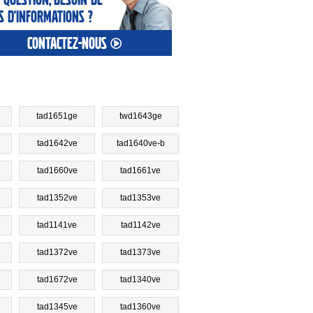
s d’informations ?
contactez-nous
tad1651ge
twd1643ge
tad1642ve
tad1640ve-b
tad1660ve
tad1661ve
tad1352ve
tad1353ve
tad1141ve
tad1142ve
tad1372ve
tad1373ve
tad1672ve
tad1340ve
tad1345ve
tad1360ve