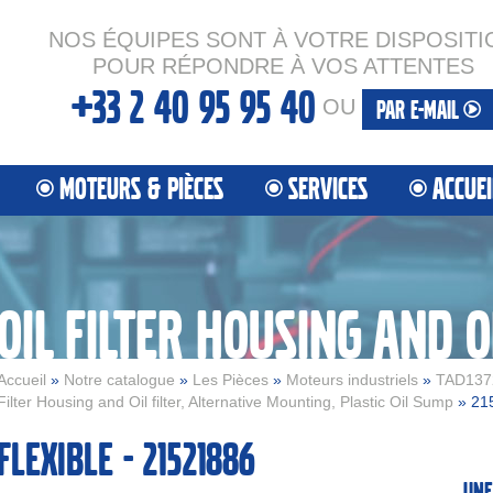
NOS ÉQUIPES SONT À VOTRE DISPOSITI
POUR RÉPONDRE À VOS ATTENTES
+33 2 40 95 95 40
OU
PAR E-MAIL
MOTEURS & PIÈCES
SERVICES
ACCUEI
Accueil
»
Notre catalogue
»
Les Pièces
»
Moteurs industriels
»
TAD137
Filter Housing and Oil filter, Alternative Mounting, Plastic Oil Sump
» 21
Flexible - 21521886
Une