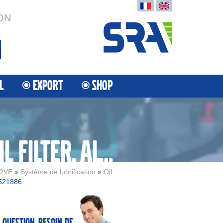
ON
L
EXPORT
SHOP
OIL FILTER HOUSING AND OIL FILTER, ALTERNATIVE MOUNTING, PLASTIC OIL SUMP
2VE
»
Système de lubrification
»
Oil
521886
 question, besoin de