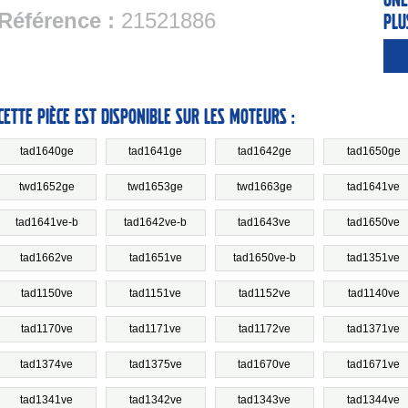
Référence :
21521886
plu
Cette pièce est disponible sur les moteurs :
tad1640ge
tad1641ge
tad1642ge
tad1650ge
twd1652ge
twd1653ge
twd1663ge
tad1641ve
tad1641ve-b
tad1642ve-b
tad1643ve
tad1650ve
tad1662ve
tad1651ve
tad1650ve-b
tad1351ve
tad1150ve
tad1151ve
tad1152ve
tad1140ve
tad1170ve
tad1171ve
tad1172ve
tad1371ve
tad1374ve
tad1375ve
tad1670ve
tad1671ve
tad1341ve
tad1342ve
tad1343ve
tad1344ve