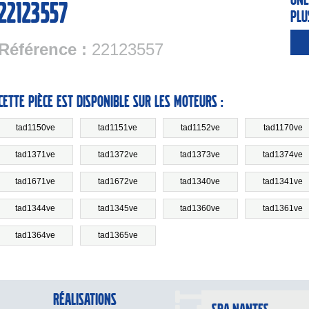
22123557
plu
Référence :
22123557
Cette pièce est disponible sur les moteurs :
tad1150ve
tad1151ve
tad1152ve
tad1170ve
tad1371ve
tad1372ve
tad1373ve
tad1374ve
tad1671ve
tad1672ve
tad1340ve
tad1341ve
tad1344ve
tad1345ve
tad1360ve
tad1361ve
tad1364ve
tad1365ve
Réalisations