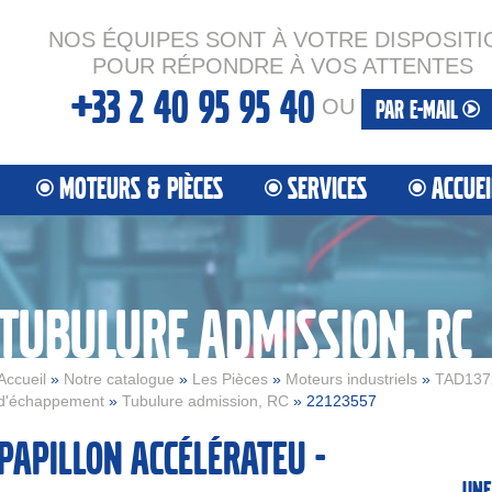
NOS ÉQUIPES SONT À VOTRE DISPOSITI
POUR RÉPONDRE À VOS ATTENTES
+33 2 40 95 95 40
OU
PAR E-MAIL
MOTEURS & PIÈCES
SERVICES
ACCUEI
TUBULURE ADMISSION, RC
Accueil
»
Notre catalogue
»
Les Pièces
»
Moteurs industriels
»
TAD137
d'échappement
»
Tubulure admission, RC
» 22123557
Papillon accélérateu -
Une