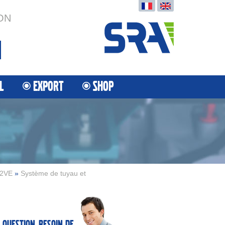
ON
L
EXPORT
SHOP
2VE
»
Système de tuyau et
 question, besoin de