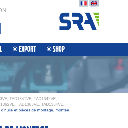
ON
L
EXPORT
SHOP
0VE; TAD1341VE; TAD1342VE;
1362VE; TAD1363VE; TAD1364VE;
d'huile et pièces de montage, montée