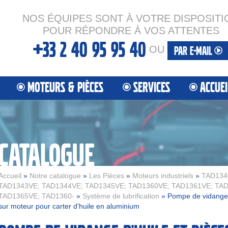
NOS ÉQUIPES SONT À VOTRE DISPOSITI
POUR RÉPONDRE À VOS ATTENTES
+33 2 40 95 95 40
OU
PAR E-MAIL
MOTEURS & PIÈCES
SERVICES
ACCUEI
CATALOGUE
Accueil
»
Notre catalogue
»
Les Pièces
»
Moteurs industriels
»
TAD134
TAD1343VE; TAD1344VE; TAD1345VE; TAD1360VE; TAD1361VE; TAD
TAD1365VE; TAD1360-
»
Système de lubrification
» Pompe de vidange 
sur moteur pour carter d'huile en aluminium