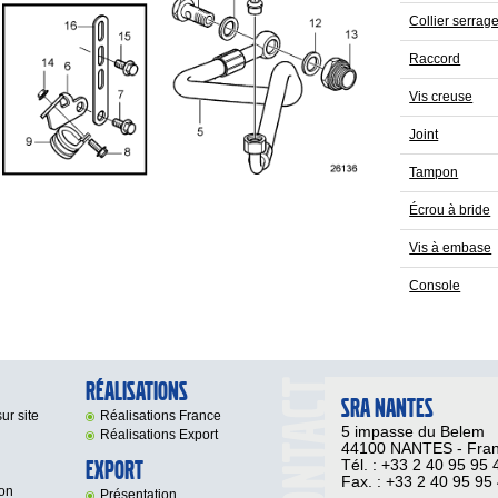
Collier serrag
Raccord
Vis creuse
Joint
Tampon
Écrou à bride
Vis à embase
Console
Réalisations
SRA NANTES
ur site
Réalisations France
5 impasse du Belem
Réalisations Export
44100 NANTES - Fra
Export
Tél. : +33 2 40 95 95 
Fax. : +33 2 40 95 95
on
Présentation