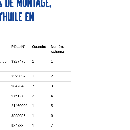
s de montage,
'huile en
Pièce N°
Quantité
Numéro
schéma
ange
3827475
1
1
3595052
1
2
984734
7
3
975127
2
4
21460098
1
5
3595053
1
6
984733
1
7