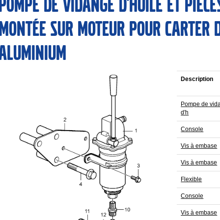
Pompe de vidange d'huile et pièce
montée sur moteur pour carter d
aluminium
Description
Pompe de vid
d'h
Console
Vis à embase
Vis à embase
Flexible
Console
Vis à embase