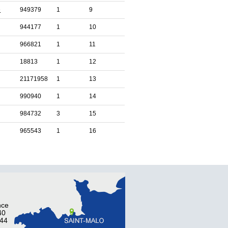
e
949379
1
9
944177
1
10
966821
1
11
18813
1
12
21171958
1
13
990940
1
14
984732
3
15
965543
1
16
nce
40
 44