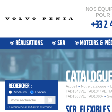
NOS ÉQUI
POUR 
+33 2 
RÉALISATIONS
SRA
MOTEURS & PIÈ
CATALOGU
Rechercher :
Accueil
»
Notre catalogue
»
L
TAD1343VE; TAD1344VE; T
Moteurs
Pièces
TAD1365VE; TAD1360-
»
Sy
OK
SCR. Flexibles
La recherche se fait sur la référence