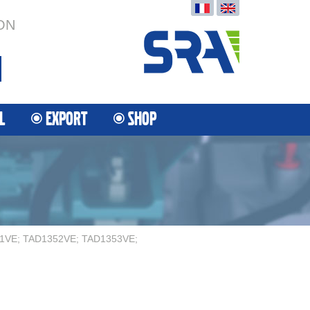
ON
L
EXPORT
SHOP
1VE; TAD1352VE; TAD1353VE;