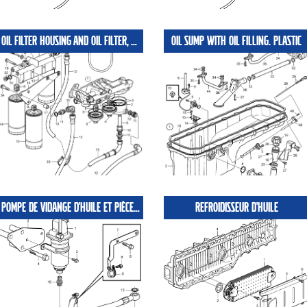
OIL FILTER HOUSING AND OIL FILTER, ALTERNATIVE MOUNTING, PLASTIC OIL SUMP
OIL SUMP WITH OIL FILLING. PLASTIC
POMPE DE VIDANGE D'HUILE ET PIÈCES DE MONTAGE, MONTÉE SUR MOTEUR POUR CARTER D'HUILE EN PLASTIQUE
REFROIDISSEUR D'HUILE