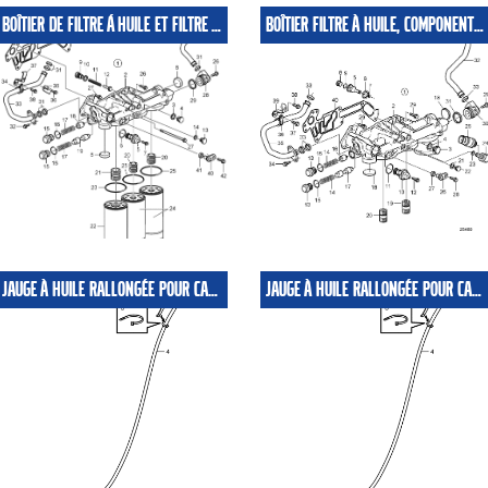
BOÎTIER DE FILTRE Á HUILE ET FILTRE Á HUILE
BOÎTIER FILTRE À HUILE, COMPONENTS. MONTAGE POSSIBLE.
JAUGE À HUILE RALLONGÉE POUR CARTER ALUMINIUM
JAUGE À HUILE RALLONGÉE POUR CARTER PLASTIQUE