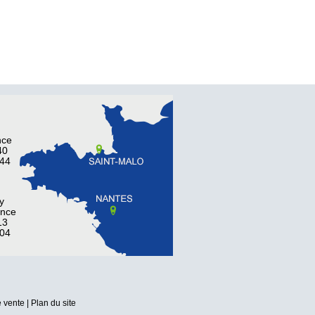
nce
40
 44
y
ance
13
 04
e vente
|
Plan du site