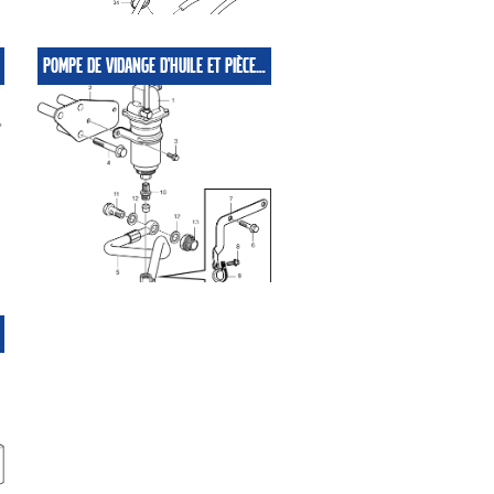
POMPE DE VIDANGE D'HUILE ET PIÈCES DE MONTAGE, MONTÉE SUR MOTEUR POUR CARTER D'HUILE EN ALUMINIUM