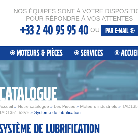
NOS ÉQUIPES SONT À VOTRE DISPOSITI
POUR RÉPONDRE À VOS ATTENTES
+33 2 40 95 95 40
OU
PAR E-MAIL
MOTEURS & PIÈCES
SERVICES
ACCUEI
CATALOGUE
Accueil
»
Notre catalogue
»
Les Pièces
»
Moteurs industriels
»
TAD135
TAD1351-53VE
» Système de lubrification
Système de lubrification