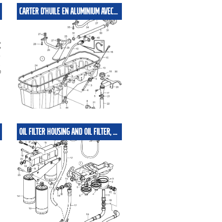
CARTER D'HUILE EN ALUMINIUM AVEC REMPLISSAGE HUILE
OIL FILTER HOUSING AND OIL FILTER, ALTERNATIVE MOUNTING, ALUMINIUM OIL SUMP