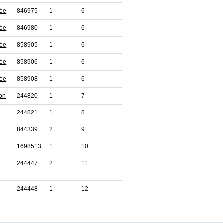
tée
846975
1
6
tée
846980
1
6
tée
858905
1
6
tée
858906
1
6
tée
858908
1
6
ion
244820
1
7
244821
1
8
e
844339
2
9
1698513
1
10
244447
2
11
244448
1
12