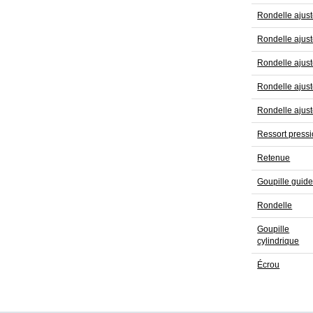
Rondelle ajus
Rondelle ajus
Rondelle ajus
Rondelle ajus
Rondelle ajus
Ressort press
Retenue
Goupille guid
Rondelle
Goupille
cylindrique
Écrou