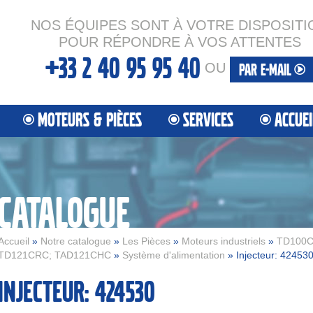
NOS ÉQUIPES SONT À VOTRE DISPOSITI
POUR RÉPONDRE À VOS ATTENTES
+33 2 40 95 95 40
OU
PAR E-MAIL
MOTEURS & PIÈCES
SERVICES
ACCUEI
CATALOGUE
Accueil
»
Notre catalogue
»
Les Pièces
»
Moteurs industriels
»
TD100C
TD121CRC; TAD121CHC
»
Système d'alimentation
» Injecteur: 42453
Injecteur: 424530