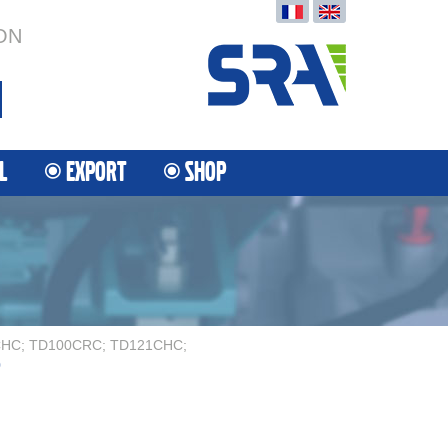
ON
L
EXPORT
SHOP
HC; TD100CRC; TD121CHC;
0