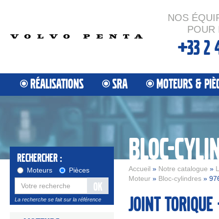
NOS ÉQUI
POUR 
+33 2 
RÉALISATIONS
SRA
MOTEURS & PIÈ
BLOC-CYLI
Rechercher :
Accueil
»
Notre catalogue
»
L
Moteurs
Pièces
Moteur
»
Bloc-cylindres
» 97
OK
Joint torique 
La recherche se fait sur la référence