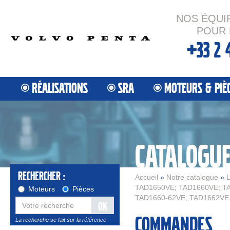
NOS ÉQUI
POUR 
+33 2 
RÉALISATIONS
SRA
MOTEURS & PIÈ
CATALOGU
Rechercher :
Accueil
»
Notre catalogue
»
L
TAD1650VE; TAD1660VE; TA
Moteurs
Pièces
TAD1660-62VE; TAD1662VE
OK
Commandes
La recherche se fait sur la référence